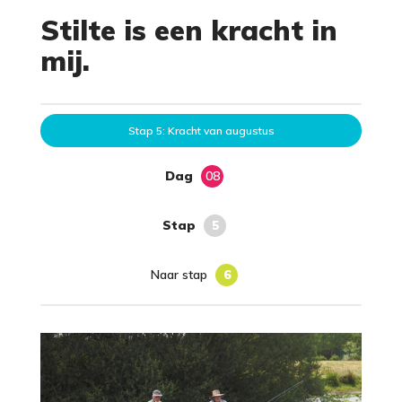
Stilte is een kracht in
mij.
Stap 5: Kracht van augustus
Dag
08
Stap
5
Naar stap
6