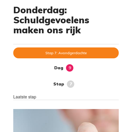
Donderdag:
Schuldgevoelens
maken ons rijk
Stap 7: Avondgerdachte
Dag
9
Stap
7
Laatste stap