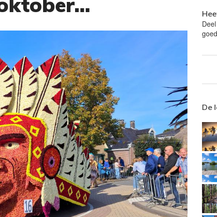
ktober...
Heef
Deel
goed
De 