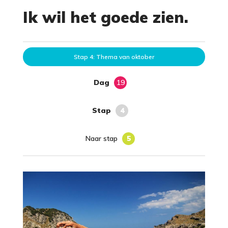
Ik wil het goede zien.
Stap 4: Thema van oktober
Dag
19
Stap
4
Naar stap
5