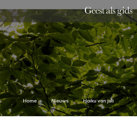
Home
Nieuws
Haiku van juli