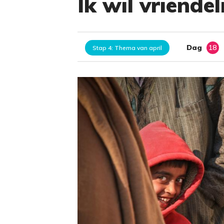
Ik wil vriendeli
Dag
18
Stap 4: Thema van april