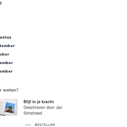
l
ustus
tember
ober
ember
ember
r weten?
Blijf in je kracht
Geschreven door Jan
Schafraad
BESTELLEN