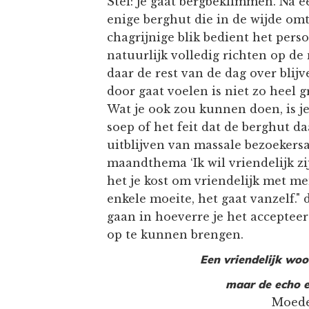
Stel: je gaat bergbeklimmen. Na e
enige berghut die in de wijde omt
chagrijnige blik bedient het perso
natuurlijk volledig richten op d
daar de rest van de dag over blijv
door gaat voelen is niet zo heel g
Wat je ook zou kunnen doen, is je
soep of het feit dat de berghut d
uitblijven van massale bezoekers
maandthema ‘Ik wil vriendelijk zij
het je kost om vriendelijk met me
enkele moeite, het gaat vanzelf." d
gaan in hoeverre je het accepteer
op te kunnen brengen.
Een vriendelijk woor
maar de echo e
Moeder 