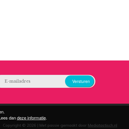
Versturen
en.
 Lees dan
deze informatie
.
Copyright © 2026 |
Met passie gemaakt door
Mediatastisch.nl