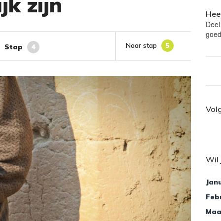
jk zijn
Heef
Deel
goed
Naar stap
5
Stap
4
Vol
Wil 
Janu
Feb
Maa