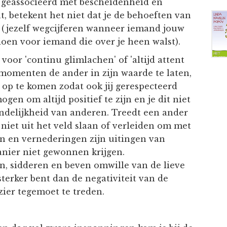
 geassocieerd met bescheidenheid en
, betekent het niet dat je de behoeften van
t (jezelf wegcijferen wanneer iemand jouw
oen voor iemand die over je heen walst).
voor 'continu glimlachen' of 'altijd attent
e momenten de ander in zijn waarde te laten,
f op te komen zodat ook jij gerespecteerd
gen om altijd positief te zijn en je dit niet
endelijkheid van anderen. Treedt een ander
 niet uit het veld slaan of verleiden om met
en en vernederingen zijn uitingen van
nier niet gewonnen krijgen.
en, sidderen en beven omwille van de lieve
sterker bent dan de negativiteit van de
zier tegemoet te treden.