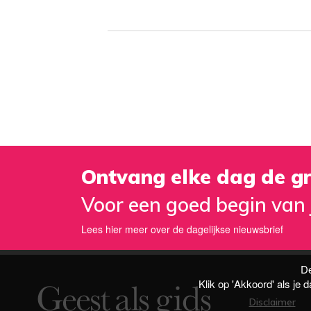
Ontvang elke dag de gr
Voor een goed begin van 
Lees hier meer over de dagelijkse nieuwsbrief
De
Klik op 'Akkoord' als je
Disclaimer