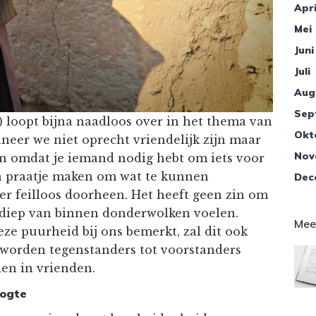
Apri
Mei
Juni
Juli
Aug
Sep
) loopt bijna naadloos over in het thema van
Okt
neer we niet oprecht vriendelijk zijn maar
Nov
ijn omdat je iemand nodig hebt om iets voor
een praatje maken om wat te kunnen
Dec
er feilloos doorheen. Het heeft geen zin om
diep van binnen donderwolken voelen.
Mee
e puurheid bij ons bemerkt, zal dit ook
worden tegenstanders tot voorstanders
en in vrienden.
oogte