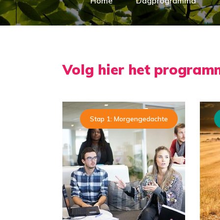
Home
Dagprogramma
Volg hier het progra
Stap 1: Morgengedachte