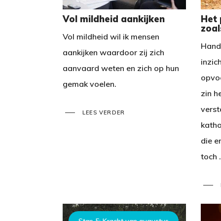
Vol mildheid aankijken
Het
zoal
Vol mildheid wil ik mensen
Hande
aankijken waardoor zij zich
inzic
aanvaard weten en zich op hun
opvo
gemak voelen.
zin h
verst
LEES VERDER
katho
die e
toch .