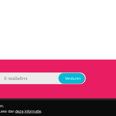
Versturen
en.
 Lees dan
deze informatie
.