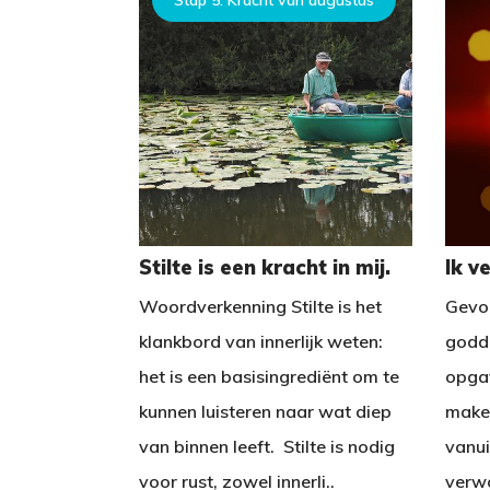
Stap 5: Kracht van augustus
Stilte is een kracht in mij.
Ik v
Woordverkenning Stilte is het
Gevoe
klankbord van innerlijk weten:
godde
het is een basisingrediënt om te
opgav
kunnen luisteren naar wat diep
make
van binnen leeft. Stilte is nodig
vanui
voor rust, zowel innerli..
verwo