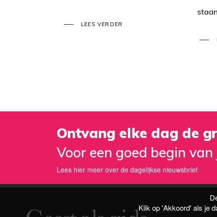
staan
LEES VERDER
Ontvang elke dag de gr
Voor een goed begin van 
Lees hier meer over de dagelijkse nieuwsbrief
De
Klik op 'Akkoord' als je