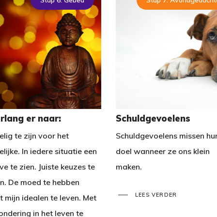
Stap 6: Gebed
Stap 7: Avondgedacht
erlang er naar:
Schuldgevoelens
lig te zijn voor het
Schuldgevoelens missen hu
lijke. In iedere situatie een
doel wanneer ze ons klein
e te zien. Juiste keuzes te
maken.
n. De moed te hebben
LEES VERDER
t mijn idealen te leven. Met
ndering in het leven te