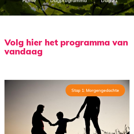
Home
Dagprogramma
Dag 21
Volg hier het programma van
vandaag
Stap 1: Morgengedachte