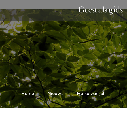
Home
Nieuws
Haiku van juli