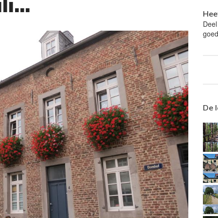
i...
Heef
Deel
goed
De 