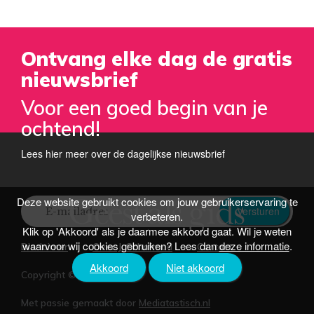
Ontvang elke dag de gratis
nieuwsbrief
Voor een goed begin van je
ochtend!
Lees hier meer over de dagelijkse nieuwsbrief
Deze website gebruikt cookies om jouw gebruikerservaring te
Versturen
verbeteren.
Klik op 'Akkoord' als je daarmee akkoord gaat. Wil je weten
waarvoor wij cookies gebruiken? Lees dan
deze informatie
.
Disclaimer
Over J. Schafraad
Contact
Akkoord
Niet akkoord
Copyright © 2026 |
Met passie gemaakt door
Mediatastisch.nl